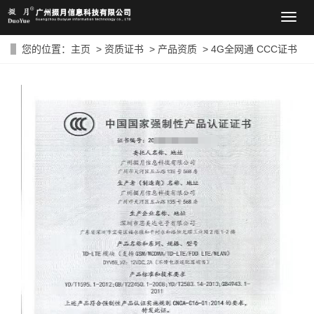
导
航
菜
您的位置：
主页
>
资质证书
>
产品资质
> 4G全网通 CCC证书
单