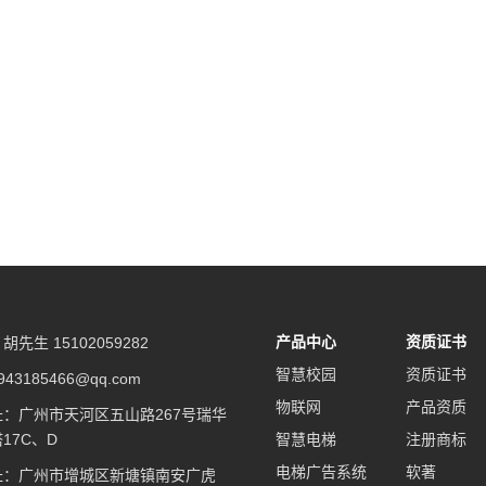
产品中心
资质证书
先生 15102059282
智慧校园
资质证书
43185466@qq.com
物联网
产品资质
：广州市天河区五山路267号瑞华
17C、D
智慧电梯
注册商标
电梯广告系统
软著
址：广州市增城区新塘镇南安广虎