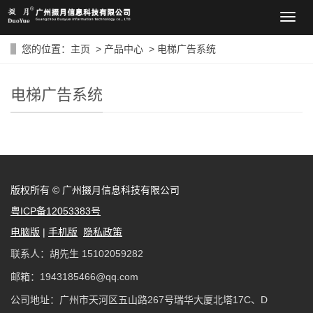
导
航
菜
您的位置：
主页
>
产品中心
>
电梯广告系统
单
电梯广告系统
版权所有 © 广州掇月信息科技有限公司
粤ICP备12053383号
电脑版
|
手机版
隐私政策
联系人：胡先生 15102059282
邮箱：1943185466@qq.com
公司地址：广州市天河区五山路267号瑞华大厦北塔17C、D