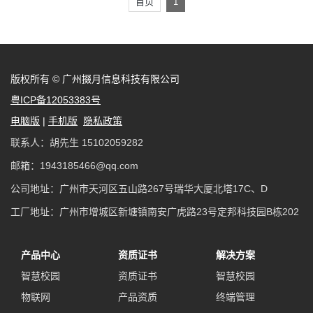
首页
1
版权所有 © 广州掇月信息科技有限公司
粤ICP备12053383号
电脑版
|
手机版
隐私政策
联系人：胡先生 15102059282
邮箱：1943185466@qq.com
公司地址：广州市天河区五山路267号瑞华大厦北塔17C、D
工厂地址：广州市增城区新塘镇南安广虎路23号定邦科技园B栋202
产品中心
资质证书
解决方案
智慧校园
资质证书
智慧校园
物联网
产品资质
终端管理